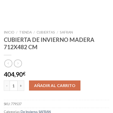
INICIO
/
TIENDA
/
CUBIERTAS
/
SAFRAN
CUBIERTA DE INVIERNO MADERA
712X482 CM
404,90
€
CUBIERTA DE INVIERNO MADERA 712X482 CM cantidad
AÑADIR AL CARRITO
SKU:
779537
Categorías:
De Invierno
,
SAFRAN