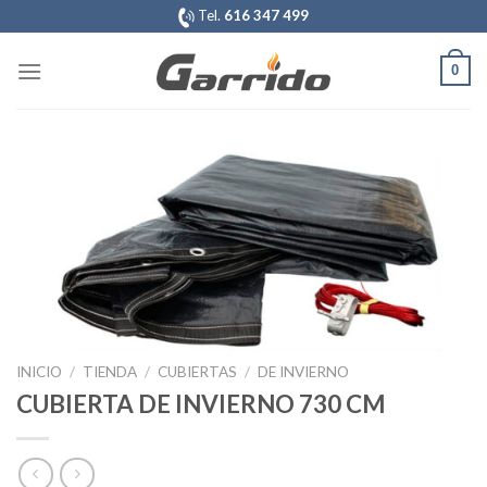
Saltar
Tel.
616 347 499
al
contenido
0
INICIO
/
TIENDA
/
CUBIERTAS
/
DE INVIERNO
CUBIERTA DE INVIERNO 730 CM