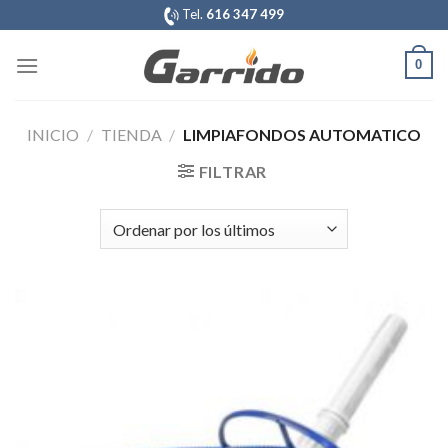
Saltar
Tel.
616 347 499
al
contenido
0
INICIO
/
TIENDA
/
LIMPIAFONDOS AUTOMATICO
FILTRAR