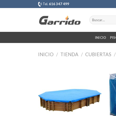
Saltar
Tel.
616 347 499
al
contenido
Buscar
por:
INICIO
PIS
INICIO
/
TIENDA
/
CUBIERTAS
/