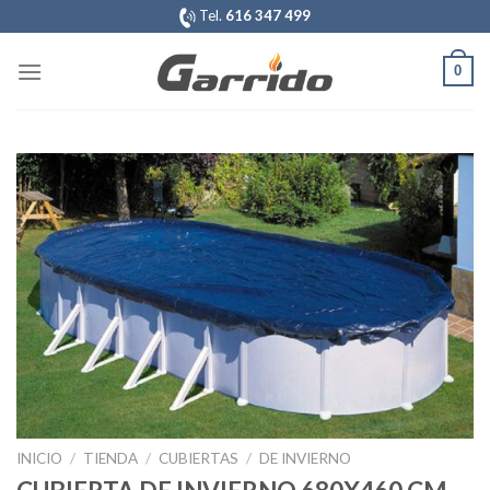
Saltar
Tel.
616 347 499
al
contenido
0
INICIO
/
TIENDA
/
CUBIERTAS
/
DE INVIERNO