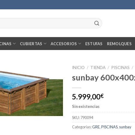
CINAS
CUBIERTAS
ACCESORIOS
ESTUFAS
REMOLQUES
INICIO
/
TIENDA
/
PISCINAS
/
sunbay 600x400
5.999,00
€
Sin existencias
SKU:
790094
Categorías:
GRE
,
PISCINAS
,
sunbay