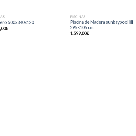
SIN EXISTENCIAS
NAS
PISCINAS
Piscina de Madera sunbaypool lili
dero 500x340x120
295×105 cm
,00
€
1.599,00
€