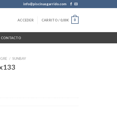
info@piscinasgarrido.com
0
ACCEDER
CARRITO /
0,00
€
CONTACTO
GRE
/
SUNBAY
x133