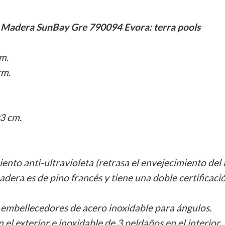
de Madera SunBay Gre 790094 Evora: terra pools
m.
cm.
3 cm.
ento anti-ultravioleta (retrasa el envejecimiento del
dera es de pino francés y tiene una doble certificac
y embellecedores de acero inoxidable para ángulos.
el exterior e inoxidable de 3 peldaños en el interior.