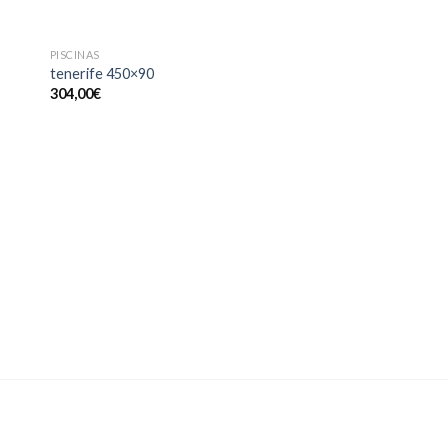
SIN EXISTENCIAS
PISCINAS
PISCINAS
tenerife 450×90
bora bora 610x375x
304,00
€
1.629,00
€