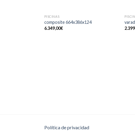
SIN EXISTENCIAS
PISCINAS
PISCI
composite 664x386x124
vara
6.349,00
€
2.399
Política de privacidad