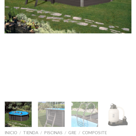
INICIO
/
TIENDA
/
PISCINAS
/
GRE
/
COMPOSITE