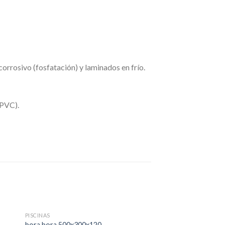
orrosivo (fosfatación) y laminados en frío.
 PVC).
PISCINAS
PISCINAS
bora bora 500x300x120
varadero 500x340x