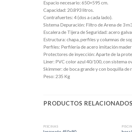
Espacio necesario: 650×595 cm.
Capacidad: 20.893 litros.
Contrafuertes: 4 (dos a cada lado).
Sistema Depuración: Filtro de Arena de 3 m3
Escalera de Tijera de Seguridad: acero galva
Estructura: chapa, perfiles y columnas de so
Perfiles: Perfilería de acero imitación mader
Protectores de inyección: Aparte de la prot
Liner: PVC color azul 40/100, con sistema ov
Skimmer: de boca grande y con boquilla de r
Peso: 235 Kg
PRODUCTOS RELACIONADO
SIN EXISTENCIAS
PISCINAS
PISCI
lanzarote 450×90
bora