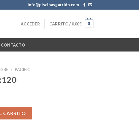
info@piscinasgarrido.com
0
ACCEDER
CARRITO /
0,00
€
CONTACTO
GRE
/
PACIFIC
x120
L CARRITO