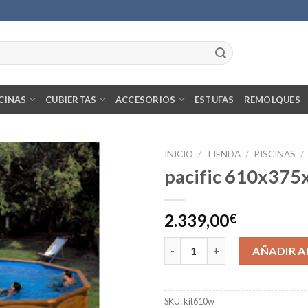
CINAS
CUBIERTAS
ACCESORIOS
ESTUFAS
REMOLQUES
INICIO
/
TIENDA
/
PISCINAS
/
pacific 610x375
2.339,00
€
pacific 610x375x120 cantidad
AÑADIR A
SKU:
kit610w