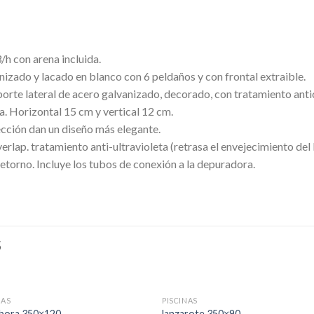
/h con arena incluida.
nizado y lacado en blanco con 6 peldaños y con frontal extraible.
porte lateral de acero galvanizado, decorado, con tratamiento antic
a. Horizontal 15 cm y vertical 12 cm.
ección dan un diseño más elegante.
erlap. tratamiento anti-ultravioleta (retrasa el envejecimiento del
etorno. Incluye los tubos de conexión a la depuradora.
S
SIN EXISTENCIAS
NAS
PISCINAS
 bora 350×120
lanzarote 350×90