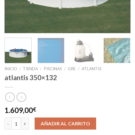
INICIO
/
TIENDA
/
PISCINAS
/
GRE
/
ATLANTIS
atlantis 350×132
1.609,00
€
atlantis 350x132 cantidad
AÑADIR AL CARRITO