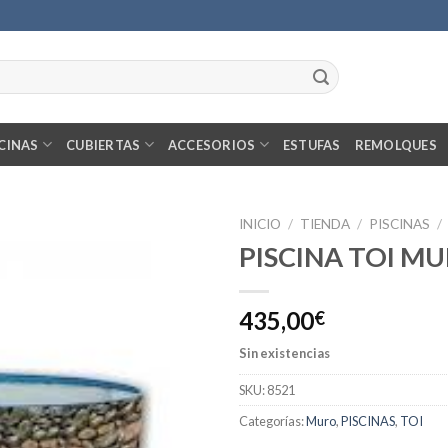
CINAS
CUBIERTAS
ACCESORIOS
ESTUFAS
REMOLQUES
INICIO
/
TIENDA
/
PISCINAS
/
PISCINA TOI M
435,00
€
Sin existencias
SKU:
8521
Categorías:
Muro
,
PISCINAS
,
TOI