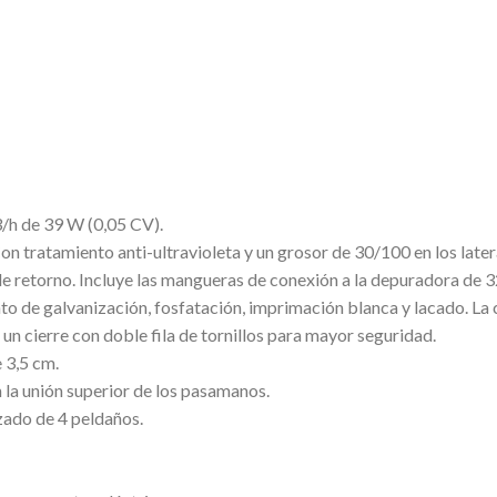
:
/h de 39 W (0,05 CV).
on tratamiento anti-ultravioleta y un grosor de 30/100 en los later
e retorno. Incluye las mangueras de conexión a la depuradora de 
to de galvanización, fosfatación, imprimación blanca y lacado. La
e un cierre con doble fila de tornillos para mayor seguridad.
e 3,5 cm.
 la unión superior de los pasamanos.
izado de 4 peldaños.