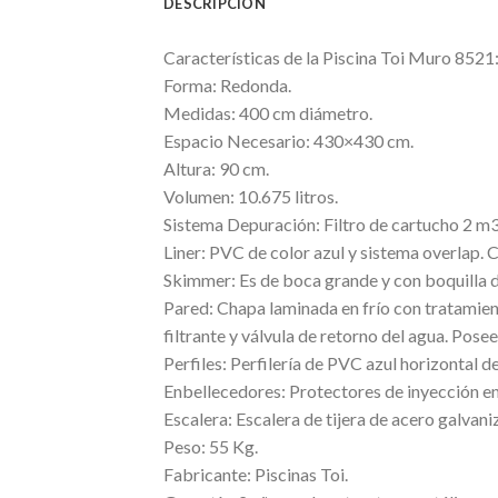
DESCRIPCIÓN
Características de la Piscina Toi Muro 8521
Forma: Redonda.
Medidas: 400 cm diámetro.
Espacio Necesario: 430×430 cm.
Altura: 90 cm.
Volumen: 10.675 litros.
Sistema Depuración: Filtro de cartucho 2 m3
Liner: PVC de color azul y sistema overlap. C
Skimmer: Es de boca grande y con boquilla d
Pared: Chapa laminada en frío con tratamien
filtrante y válvula de retorno del agua. Pose
Perfiles: Perfilería de PVC azul horizontal d
Enbellecedores: Protectores de inyección en
Escalera: Escalera de tijera de acero galvan
Peso: 55 Kg.
Fabricante: Piscinas Toi.