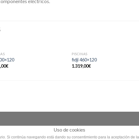
 componentes eléctricos.
S
NAS
PISCINAS
 300×120
fidji 460×120
,00
€
1.319,00
€
Uso de cookies
uario. Si continúa navegando está dando su consentimiento para la aceptación de la