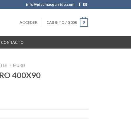
info@piscinasgarrido.com
0
ACCEDER
CARRITO /
0,00
€
CONTACTO
TOI
/
MURO
URO 400X90