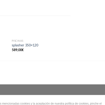
SIN EXISTENCIAS
PISCINAS
PISCINAS
splasher 350×120
bora bora 610x375x
589,00
€
1.629,00
€
s mencionadas cookies y la aceptación de nuestra política de cookies, pinche el