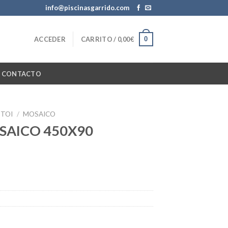
info@piscinasgarrido.com
0
ACCEDER
CARRITO /
0,00
€
CONTACTO
TOI
/
MOSAICO
OSAICO 450X90