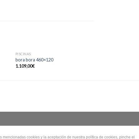
SIN EXIS
PISCINAS
PISCINAS
bora bora 460×120
splasher 350×120
1.109,00
€
479,00
€
s mencionadas cookies y la aceptación de nuestra política de cookies, pinche el