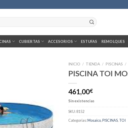
CINAS
CUBIERTAS
ACCESORIOS
ESTUFAS
REMOLQUES
INICIO
/
TIENDA
/
PISCINAS
/
PISCINA TOI M
461,00
€
Sin existencias
SKU:
8152
Categorías:
Mosaico
,
PISCINAS
,
TOI