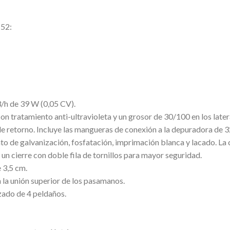
152:
/h de 39 W (0,05 CV).
on tratamiento anti-ultravioleta y un grosor de 30/100 en los later
e retorno. Incluye las mangueras de conexión a la depuradora de 
to de galvanización, fosfatación, imprimación blanca y lacado. La
e un cierre con doble fila de tornillos para mayor seguridad.
e 3,5 cm.
 la unión superior de los pasamanos.
izado de 4 peldaños.