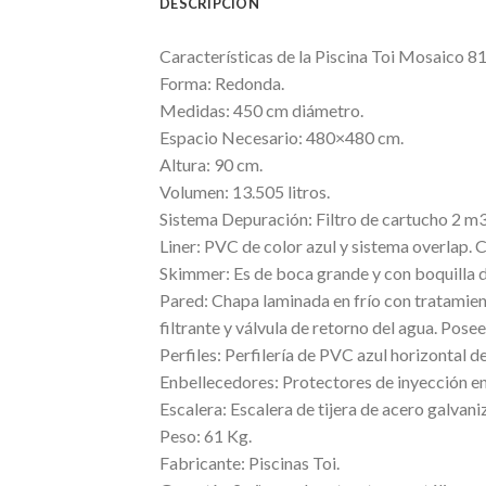
DESCRIPCIÓN
Características de la Piscina Toi Mosaico 8
Forma: Redonda.
Medidas: 450 cm diámetro.
Espacio Necesario: 480×480 cm.
Altura: 90 cm.
Volumen: 13.505 litros.
Sistema Depuración: Filtro de cartucho 2 m3
Liner: PVC de color azul y sistema overlap. C
Skimmer: Es de boca grande y con boquilla d
Pared: Chapa laminada en frío con tratamien
filtrante y válvula de retorno del agua. Pose
Perfiles: Perfilería de PVC azul horizontal d
Enbellecedores: Protectores de inyección en
Escalera: Escalera de tijera de acero galvan
Peso: 61 Kg.
Fabricante: Piscinas Toi.