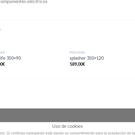
y componentes eléctricos
S
SIN EXISTENCIAS
SIN EXISTENCIAS
NAS
PISCINAS
ife 350×90
splasher 350×120
00
€
589,00
€
Uso de cookies
uario. Si continúa navegando está dando su consentimiento para la aceptación de la