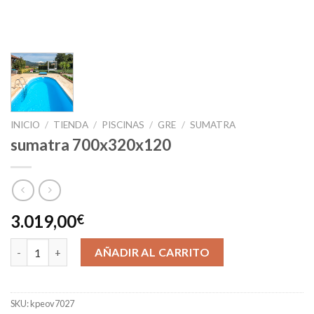
INICIO
/
TIENDA
/
PISCINAS
/
GRE
/
SUMATRA
sumatra 700x320x120
3.019,00
€
sumatra 700x320x120 cantidad
AÑADIR AL CARRITO
SKU:
kpeov7027