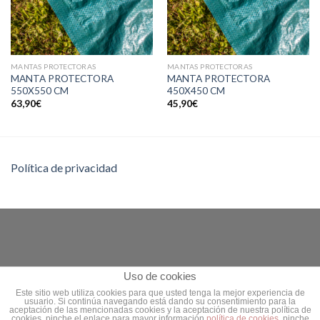
MANTAS PROTECTORAS
MANTAS PROTECTORAS
MANTA PROTECTORA
MANTA PROTECTORA
550X550 CM
450X450 CM
63,90
€
45,90
€
Política de privacidad
Uso de cookies
Este sitio web utiliza cookies para que usted tenga la mejor experiencia de
usuario. Si continúa navegando está dando su consentimiento para la
aceptación de las mencionadas cookies y la aceptación de nuestra política de
Copyright 2026 ©
Piscinas Garrido
|
Administración
|
Diseño
cookies, pinche el enlace para mayor información
política de cookies
, pinche