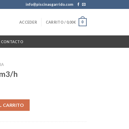
info@piscinasgarrido.com
0
ACCEDER
CARRITO /
0,00
€
CONTACTO
RA
8 m3/h
d
L CARRITO