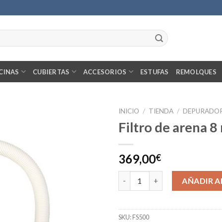
CINAS
CUBIERTAS
ACCESORIOS
ESTUFAS
REMOLQUES
INICIO
/
TIENDA
/
DEPURADO
Filtro de arena 
369,00
€
Filtro de arena 8 m3/h cantida
AÑADIR A
SKU:
FS500